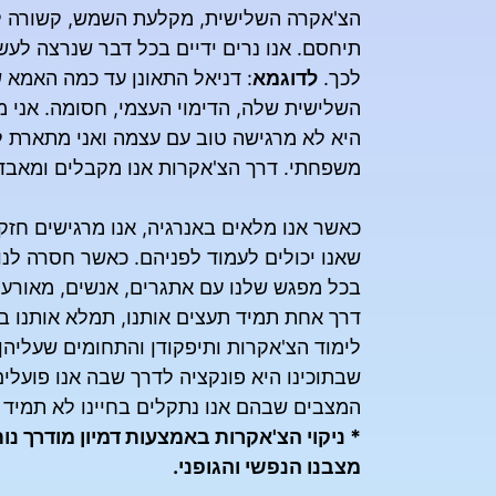
הצ'אקרה השלישית, מקלעת השמש, קשורה לבט
תיחסם. אנו נרים ידיים בכל דבר שנרצה לעשו
לכך.
לדוגמא
: דניאל התאונן עד כמה האמא 
השלישית שלה, הדימוי העצמי, חסומה. אני
היא לא מרגישה טוב עם עצמה ואני מתארת לי
משפחתי.
דרך הצ'אקרות אנו מקבלים ומאבדי
כאשר אנו מלאים באנרגיה, אנו מרגישים חז
שאנו יכולים לעמוד לפניהם.
כאשר חסרה לנו 
בכל מפגש שלנו עם אתגרים, אנשים, מאורעות 
דרך אחת תמיד תעצים אותנו, תמלא אותנו בא
לימוד הצ'אקרות ותיפקודן והתחומים שעליהן ה
שבתוכינו היא פונקציה לדרך שבה אנו פועלים
המצבים שבהם אנו נתקלים בחיינו לא תמיד ב
* ניקוי הצ'אקרות באמצעות דמיון מודרך נ
מצבנו הנפשי והגופני.