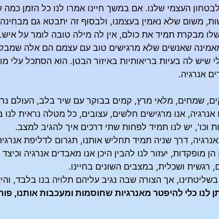
חון העצמי שלנו. אם במשך חיינו אמרו לנו כל הזמן כמה ש
ת, משום שלא נאמין בעצמנו, ולבסוף זה יתבטא גם מבחינה פ
שלו מבקרת תמיד את כולם, אין לה מילה טובה לומר על איש
 מאמינה שאנשים שלא מרגישים טוב עם עצמם הם אלה שמבקר
 שיש לה בעיות בריאותיות באיזור הבטן. הוא הסתכל עלי מו
ם אנרגיה.
קים, שמחים, מלאי מרץ, קמים בבוקר עם שיר בלב, העולם נ
אנרגיה, אנו מרגישים חלשים, עצובים, כל מטלה נראית לנו ב
וכו', יש לנו תמיד לפחות שתי דרכים איך להגיב למצב.
נרגיה, דרך שניה תמיד תחליש אותנו, תגרום לדליפת אנרגיה
ן מופקדות, יעזור לנו להבין היכן אנו מאבדים אנרגיה וכיצד
, רגשית ושכלית, במצבים השונים בחיינו.
שליטתינו, אך הצורה שבה נגיב עליהם תלויה בנו בלבד, וה
ותן לנו כלי להיפטר מאנרגיות שחוסמות ומעכבות אותנו, פו