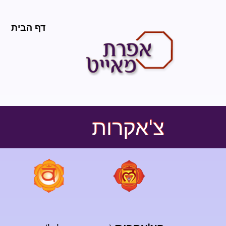
דף הבית
צ'אקרות