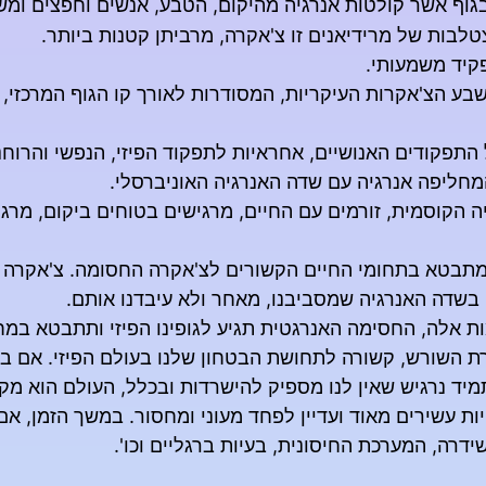
גוף אשר קולטות אנרגיה מהיקום, הטבע, אנשים וחפצים ומש
טלבות של מרידיאנים זו צ'אקרה, מרביתן קטנות ביותר.
קיד משמעותי.
בע הצ'אקרות העיקריות, המסודרות לאורך קו הגוף המרכזי,
תפקודים האנושיים, אחראיות לתפקוד הפיזי, הנפשי והרוחנ
חליפה אנרגיה עם שדה האנרגיה האוניברסלי.
 הקוסמית, זורמים עם החיים, מרגישים בטוחים ביקום, מרג
 המתבטא בתחומי החיים הקשורים לצ'אקרה החסומה.
צ'אקרה 
 בשדה האנרגיה שמסביבנו, מאחר ולא עיבדנו אותם.
 אלה, החסימה האנרגטית תגיע לגופינו הפיזי ותתבטא במח
 השורש, קשורה לתחושת הבטחון שלנו בעולם הפיזי. אם ביל
יד נרגיש שאין לנו מספיק להישרדות ובכלל, העולם הוא מק
היות עשירים מאוד ועדיין לפחד מעוני ומחסור. במשך הזמן,
דרה, המערכת החיסונית, בעיות ברגליים וכו'.