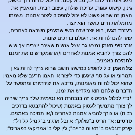
מגע אומנותי לדברים, מביא קסם. זה יכול להיות דרך בישול,
גינון, קישוט עוגות, עריכת שולחן, עיצוב הבית. המאפיין את
האמן זה שהוא פשוט לא יכול להפסיק ליצור אמנות, נשמתו
מתמלאת חיים כאשר הוא יוצר.
בעזרת מגעו, הוא יוצר שדה רגשי שמעניק השראה לאחרים,
עוזר להם לחוות את העולם בדרכים שונות.
ארכיטיפ האמן נמצא גם אצל אנשים שאינם יוצרים אך שיש
להם צורך להביא אמנות לאחרים ו/או שמקדישים את זמנם
לתמיכה באמנים.
צל האמן
יכול להופיע כמישהו חושב שהוא צריך להיות גאון
תמהוני או על סף שיגעון כדי ליצור או האמן הרעב שלא מאמין
שהוא יכול לחיות מאומנותו, מדכא את יצירתיותו ומתפשר על
הדברים שלהם הוא מקדיש את זמנו.
*כדי לכלול ארכיטיפ זה בנבחרת האינטימית שלך צריך שיהיה
לך צורך מתמשך לעסוק באמנות (שיכול להתבטא בדרכים
רבות) או צורך להביא אמנות לאחרים ו/או תמיכה באמנים.
סרטים:
אד הריס ב"פולוק"; איזבל אדג'ני ב"קמיל קלודל";
קירק דוגלאס ב"תאווה לחיים"; ג'ין קלי ב"אמריקאי בפאריס";