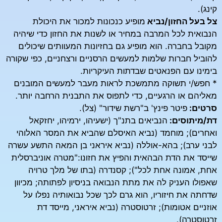
קינג).
צל בעל החזון/נביא
מופיע כנכונות למכור את היכולת
הנבואית לכל המרבה במחיר או לשנות את החזון כדי שיהיה
מקובל בחברה. הוא מופיע גם בחזיונות המעוותים שיכולים
להוביל חברות שלמות למעשים הרסניים ורצחניים, כפי שקורה
בימינו עם הפנאטים שבדתות העיקריות.
* חפש/י תשוקה מתמשכת לראות מעבר למעשים המובנים
מאליהם או הרגעיים, כדי לתפוס את התבנית הרחבה יותר.
סרטים:
פיטר פינץ' ב"רשת שידור" (צל).
דת/מיתוסים:
הנביאים בתנ"ך (ישעיהו, ירמיהו, יחזקאל
ואחרים); מוחמד (נביא האיסלם שהביא את המסר האלוהי
לבני ערב); בהא-אוללה (נביא איראני בן המאה התשע עשרה
שייסד את הדת הבהאית והפיץ את חזונו:"מטרה אוניברסלית
אחת, אמונה אחת לכל"); קסנדרה (בתו של מלך טרויה
שאפולו העניק לה את מתת הנבואה בניסיון לפתותה; מכיוון
שדחתה את חיזוריו, הוא גרם לכך שכל נבואותיה נפלו על
אוזניים אטומות); זרטוסטרה (נביא איראני, מייסד דת
זרטוסטרה).