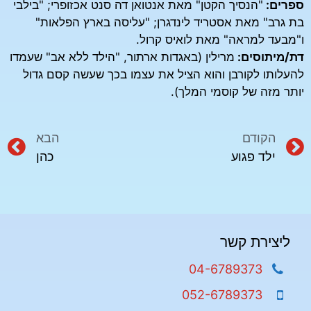
ספרים:
"הנסיך הקטן" מאת אנטואן דה סנט אכזופרי; "בילבי
בת גרב" מאת אסטריד לינדגרן; "עליסה בארץ הפלאות"
ו"מבעד למראה" מאת לואיס קרול.
דת/מיתוסים:
מרילין (באגדות ארתור, "הילד ללא אב" שעמדו
להעלותו לקורבן והוא הציל את עצמו בכך שעשה קסם גדול
יותר מזה של קוסמי המלך).
הקודם
הבא
ילד פגוע
כהן
ליצירת קשר
04-6789373
052-6789373