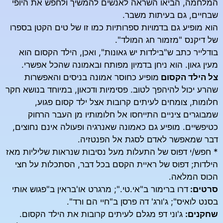
המלחמה, הביאו השראה לאנשים להמשיך ולחפש את היופי
שבחיים, גם בעיתות משבר.
הוא מופיע גם בדמויות ספרותיות כמו זו של טים הקטן בספרו
של דיקנס "מזמור חג המולד".
בודלייר כתב ש"בילדות יש גאונות", ואכן, הילד הקסום הוא
מעין גאון. הוא ניחן בדמיון מפותח ובאמונה שהכל אפשרי.
צל הילד הקסום
מופיע כחוסר אמונה בניסים והאפשרות
שהרע יכול להיהפך לטוב. פסימיות ודכאון, במיוחד בנושא חקר
חלומות, צומחים לעיתים קרובות אצל ילד קסום פגוע,
שמבוגרים ציניים התייחסו אל חלומותיו מן העבר הרחוק
כטיפשיים. מופיע גם כאמונה שאנרגיה ופעולה אינם נחוצים,
דבר שמאפשר לאדם לסגת אל הפנטזיה.
* חפש/י דפוס של התעלות מעל נסיבות שנראות שליליות מאז
הילדות; דפוס של ראיית הקסם בכל דבר, הסתכלות על חצי
הכוס המלאה.
סרטים:
דרו ברימור ב"אי.טי."; מרגרט או'בראין ב"פגוש אותי
בסנט לואיס"; ג'ורג' דה פרסן ב"חיי הם ורד".
שחקנים:
ג'וני דפ מגלם לעיתים קרובות את הילד הקסום.