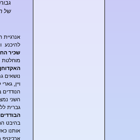
גבורה
של הא
אנרגיית ה
להיכנע ו
שכיר הח
מוחלטת מ
האקדוחן
נושאים גם
ויין, גאר
הנודדים 
השני נמצא
גברית לל
הבודדים
בהיבט החי
אותנו כאש
ארכיטיפ 