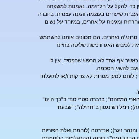
ופן כדי להקל על הלחימה. נאמנות למשפחה
העברת שיעורים בעוצמה והגנה עצמית. בחברה
רות ומגינות על אחרים, במיוחד על נשים
 טרונג'ה ואחרים. הם מכוונים אותנו להשתמש
ת לכיבוש האגו ורכישת שליטה בחיינו
 כאשר אף אחד לא מרגיש שהפסיד, אין לו
נועם להשיג הסכמה.
ר; לוחם למען מטרות לא צודקות ו/או לתועלתו
.
"הארי המזוהם"; ברברה סטרייסנד ב"כך היינו"
); דנזל וושינגטון ב"תהילה"; "שבעת
והנהר ניגר); אנדרטה (לוחמת ואלת הפוריות
 הניבלונגים"); דורגה (ההתגלמות הלוחמנית