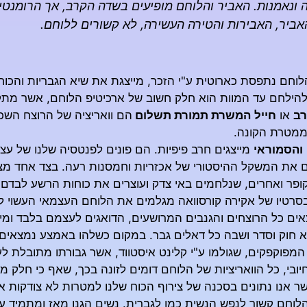
 ונאמנות. האביר והלוחם מופיעים בשדה הקרב, אך הרומנטי
ביר, האבירות והטירה העשירה, לא קשורים ללוחם.
לוחם נתפסת כארוטית ע"י הזכר, מייצגת את שיא הגבריות והכוח 
להילחם עד המוות הוא חלק חשוב של ארכיטיפ הלוחם, אשר מתק
רב
או
חייל
המשרת תמורת תשלום
הם וואריציה של הרוצח השכ
מטרת הקונה.
והסמוראי
מייצגים חרב פיפיות. הם פונים לפנטסיה שלנו של עצמא
 את המשקל ההיסטורי של אכזריות וחמסנות רעה. בצד אחד מצויות
י קופר ואחרים, שנלחמים באי צדק ועוצרים את כוחות הרשע לבדם
בסרטיו של אקירה קורסוואה מגלמים את הלוחם העצמאי העשוי ל
ים כל הרוצחים והגנבים המרושעים, הדואגים לעצמם בלבד ומיי
א חוק וסדר ושבה כל דאלים גבר. במקום כשלהו באמצע נמצאים
המפוקפקים, שגולמו ע"י קלינט איסטווד, אשר גבורתו מתובלת ל
ובי, כל הוואריציות של הלוחם דומים לזונה בכך, שאף כי חלק 
ר אנו נתונים בסכנה של צירוף הכוח שלנו למטרות לא צודקות א
הלוחם קשור לנפש הנשית כמו לגברית. נשים הגנו מאז ומתמיד 