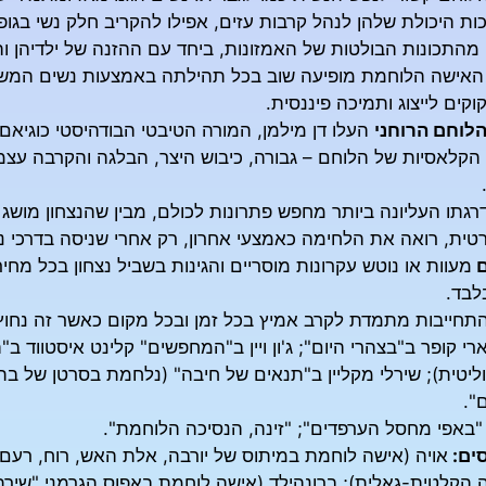
ות היכולת שלהן לנהל קרבות עזים, אפילו להקריב חלק נשי בג
מהתכונות הבולטות של האמזונות, ביחד עם ההזנה של ילדיהן ו
, האישה הלוחמת מופיעה שוב בכל תהילתה באמצעות נשים המשחר
וקים לייצוג ותמיכה פיננסית.
לוחם הרוחני
העלו דן מילמן, המורה הטיבטי הבודהיסטי כוגיאם
הקלאסיות של הלוחם – גבורה, כיבוש היצר, הבלגה והקרבה עצמי
גתו העליונה ביותר מחפש פתרונות לכולם, מבין שהנצחון מושג
רטית, רואה את הלחימה כאמצעי אחרון, רק אחרי שניסה בדרכי 
ם
מעוות או נוטש עקרונות מוסריים והגינות בשביל נצחון בכל מחי
לבד.
התחייבות מתמדת לקרב אמיץ בכל זמן ובכל מקום כאשר זה נחוץ
רי קופר ב"בצהרי היום"; ג'ון ויין ב"המחפשים" קלינט איסטווד ב
ליטית); שירלי מקליין ב"תנאים של חיבה" (נלחמת בסרטן של בתה
".
"באפי מחסל הערפדים"; "זינה, הנסיכה הלוחמת".
ים:
אויה (אישה לוחמת במיתוס של יורבה, אלת האש, רוח, רעם 
 הקלטית-גאלית); ברונהילד (אישה לוחמת באפוס הגרמני "שירת