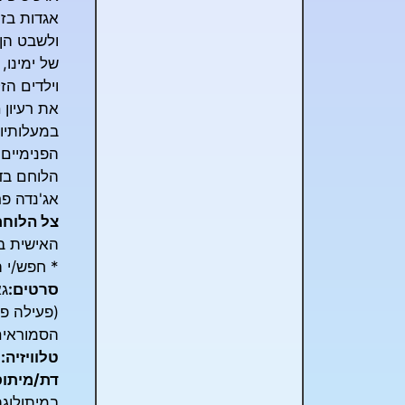
אגדות בזכ
ולשבט הן 
של ימינו
וילדים הזק
את רעיון
ה
במעלותיו 
הפנימיים.
הלוחם בדר
אג'נדה פ
צל הלוח
האישית ב
* חפש/י 
סרטים:
גא
(פעילה פו
הסמוראים
טלוויזיה:
דת/מיתוס
במיתולוגה