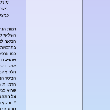
מירקה
ומאחז
כחצי
דמות הנח
השלישי ל
הביאה לאח
בתרבויות 
כמו ארכיט
שמציג דר
אנשים שלכ
חלק מהם 
הביטוי המ
הדמויות 
שהיא בניג
צל התחבו
* חפש/י ד
סרטים:
בר