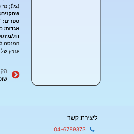
(צל); מייק
שחקנים:
ספרים:
"ה
אגדות:
כי
דת/מיתוס
המנסה לה
עתיק של ה
הקו
שופ
ליצירת קשר
04-6789373