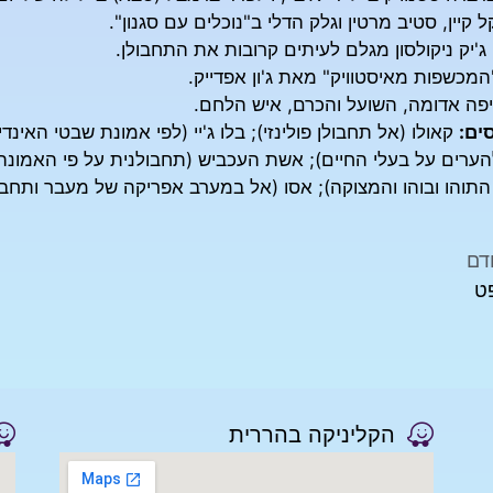
ל קיין, סטיב מרטין וגלק הדלי ב"נוכלים עם סגנון".
ג'יק ניקולסון מגלם לעיתים קרובות את התחבולן.
מכשפות מאיסטוויק" מאת ג'ון אפדייק.
פה אדומה, השועל והכרם, איש הלחם.
ים:
קאולו (אל תחבולן פולינזי); בלו ג'יי (לפי אמונת שבטי האינ
ערים על בעלי החיים); אשת העכביש (תחבולנית על פי האמונה 
תוהו ובוהו והמצוקה); אסו (אל במערב אפריקה של מעבר ותחבו
דם
ט
הקליניקה בהררית