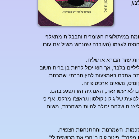
ון
מה במיתולוגיה השומרית והבבלית מהאלף
נצח לעצמו (העובדה שהנחש משיל את עורו
ת עוזר הבורא או שליח.
ים בלבד, אך הוא יכול להיות בן ברית חשוב
נתב אתכם באמצעות לחץ חברתי ושמרנות.
דס, נושאים ארכיטיפ זה.
לא יעשו זאת, האנרגיה הזו תפגע בהם.
עית של ג'ק ניקולסון וגראוצ'ו מרקס. אף כי
יצנות שלהם יכולה להיות משחררת, משום
סכמות, השמרנות וההתנהגות הצפויה.
ם מפרך"; פיטר קוק ב"הרי את מכושפת לי"