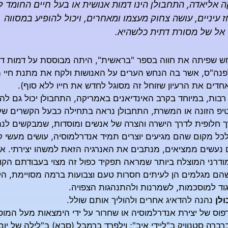
 אליאדה, התחבולן הינו דמות אנושית או בעל חיים החומד לצ
 עיניים, עושה צחוק מעצמו ומאחרים, ויכול להופיע במסווה
 אל של מסורת דתית כלשהיא.
ש שפיתה את חווה בספר "בראשית", היתה מבוססת על דמות דו
פנה"ס, אשר בה הנחש הערים על האנושות ולקח את מתנת חיי ה
דים את הרעיון שזוחל זה מסוגל לחדש את חייו ללא סוף).
רבות, במיוחד בקרב האינדיאנים באמריקה, התחבולן יכול גם להיו
יפ הזונה או המשרת, התחבולן נראה בתחילה כבעל הקשרים שלילי
ך חלופית לדרך הישרה והצרה של אנשים ומוסדות, שמבקשים ל
ל מקום שהם מגיעים יוצרים תמיד אנדרלמוסיה, עושים מעשי קונ
נעשים ממציאים, מנתבים את האנרגיה הזאת למשהו יצירתי. אם 
ודרני המוצלח ביותר שמראה תפקיד כפול זה מצוי בעבודתם הקולנו
שהם מגלמים הן לעיתים חסרות טעם וצבועות ברמה מסויימת, הל
וד למוסכמות, לשמרנות ולהתנהגות הצפויה.
לן
נהנה להדאיג אחרים ולהוליך אותם שולל.
פוס של יצירת אנדרלמוסיה או שחרור על ידי הימצאות מעל המו
ברה סטנוויק ב"ליידי איב"; וילפרד ברמבל (סבא) ב"לילה של יו